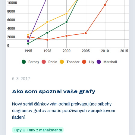
6. 3. 2017
Ako som spoznal vaše grafy
Nový seriál článkov vám odhalí prekvapujúce príbehy
diagramov, grafov a matíc používaných v projektovom
riadení.
Tipy & Triky z manažmentu