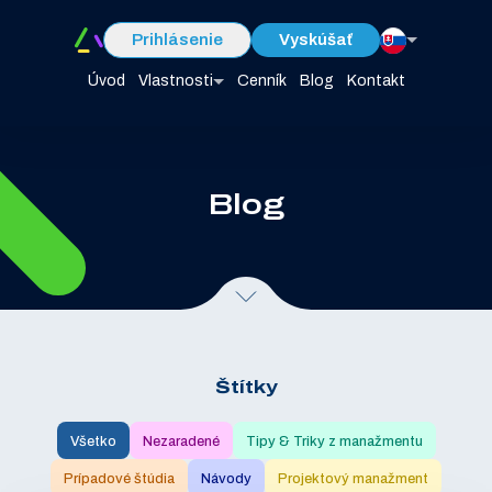
Prihlásenie
Vyskúšať
Úvod
Vlastnosti
Cenník
Blog
Kontakt
Blog
Štítky
Všetko
Nezaradené
Tipy & Triky z manažmentu
Prípadové štúdia
Návody
Projektový manažment