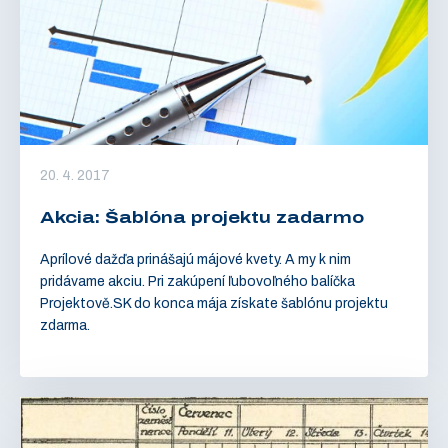
20. 4. 2017
Akcia: Šablóna projektu zadarmo
Aprílové dažďa prinášajú májové kvety. A my k nim
pridávame akciu. Pri zakúpení ľubovoľného balíčka
Projektově.SK do konca mája získate šablónu projektu
zdarma.