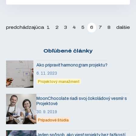
predchádzajúca
dalšie
1
2
3
4
5
6
7
8
Obľúbené články
Ako pripraviť harmonogram projektu?
6. 11. 2023
Projektový manažment
MoonChocolate riadi svoj čokoládový vesmír s
Projektově
30. 9. 2019
Prípadové štúdia
Jeden spôsob, ako viesť projekty bez ťažkostí.