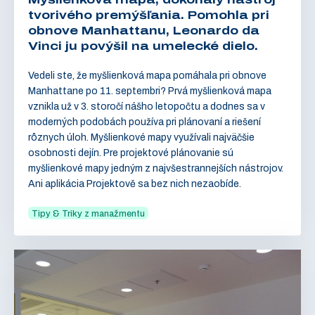
tvorivého premýšľania. Pomohla pri
obnove Manhattanu, Leonardo da
Vinci ju povýšil na umelecké dielo.
Vedeli ste, že myšlienková mapa pomáhala pri obnove
Manhattane po 11. septembri? Prvá myšlienková mapa
vznikla už v 3. storočí nášho letopočtu a dodnes sa v
moderných podobách používa pri plánovaní a riešení
rôznych úloh. Myšlienkové mapy využívali najväčšie
osobnosti dejín. Pre projektové plánovanie sú
myšlienkové mapy jedným z najvšestrannejších nástrojov.
Ani aplikácia Projektově sa bez nich nezaobíde.
Tipy & Triky z manažmentu