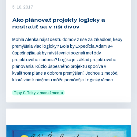
5. 10. 2017
Ako plánovať projekty logicky a
nestratiť sa v ríši divov
Mohla Alenka nájsť cestu domov z ríše za zrkadlom, keby
premýšľala viac logicky? Bola by Expedícia Adam 84
úspešnejšia ak by návštevníci poznali metódy
projektového riadenia? Logika je základ projektového
plánovania. Kúzlo úspešného projektu spočíva v
kvalitnom pláne a dobrom premýšľaní. Jednou z metód,
ktorá vám k niečomu môže pomôcť je Logický rámec.
Tipy & Triky z manažmentu