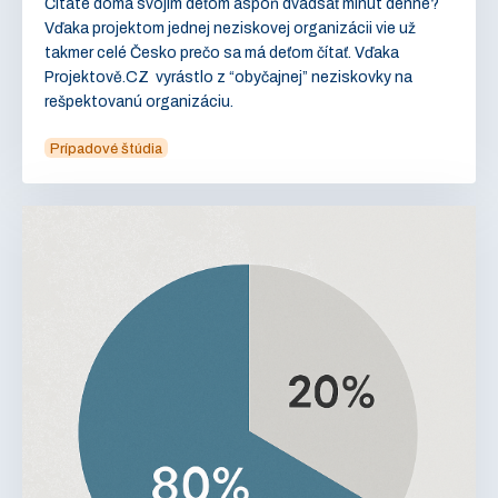
Čítate doma svojim deťom aspoň dvadsať minút denne?
Vďaka projektom jednej neziskovej organizácii vie už
takmer celé Česko prečo sa má deťom čítať. Vďaka
Projektově.CZ vyrástlo z “obyčajnej” neziskovky na
rešpektovanú organizáciu.
Prípadové štúdia