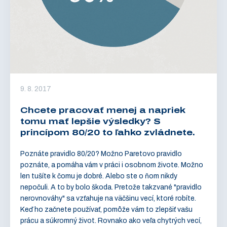
9. 8. 2017
Chcete pracovať menej a napriek
tomu mať lepšie výsledky? S
princípom 80/20 to ľahko zvládnete.
Poznáte pravidlo 80/20? Možno Paretovo pravidlo
poznáte, a pomáha vám v práci i osobnom živote. Možno
len tušíte k čomu je dobré. Alebo ste o ňom nikdy
nepočuli. A to by bolo škoda. Pretože takzvané "pravidlo
nerovnováhy" sa vzťahuje na väčšinu vecí, ktoré robíte.
Keď ho začnete používať, pomôže vám to zlepšiť vašu
prácu a súkromný život. Rovnako ako veľa chytrých vecí,