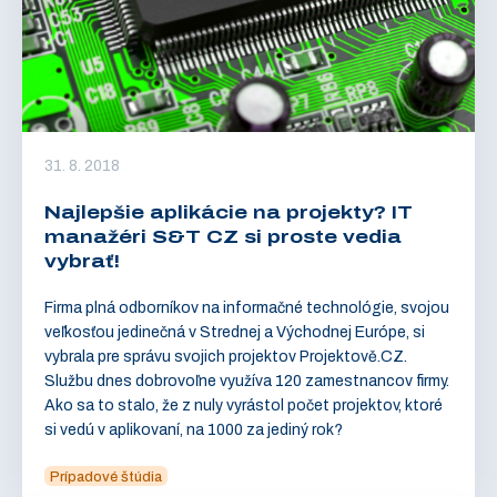
31. 8. 2018
Najlepšie aplikácie na projekty? IT
manažéri S&T CZ si proste vedia
vybrať!
Firma plná odborníkov na informačné technológie, svojou
veľkosťou jedinečná v Strednej a Východnej Európe, si
vybrala pre správu svojich projektov Projektově.CZ.
Službu dnes dobrovoľne využíva 120 zamestnancov firmy.
Ako sa to stalo, že z nuly vyrástol počet projektov, ktoré
si vedú v aplikovaní, na 1000 za jediný rok?
Prípadové štúdia