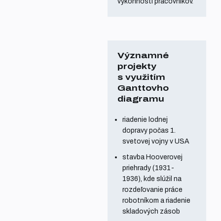
výkonnosti pracovníkov.
Významné
projekty
s využitím
Ganttovho
diagramu
riadenie lodnej
dopravy počas 1.
svetovej vojny v USA
stavba Hooverovej
priehrady (1931-
1936), kde slúžil na
rozdeľovanie práce
robotníkom a riadenie
skladových zásob