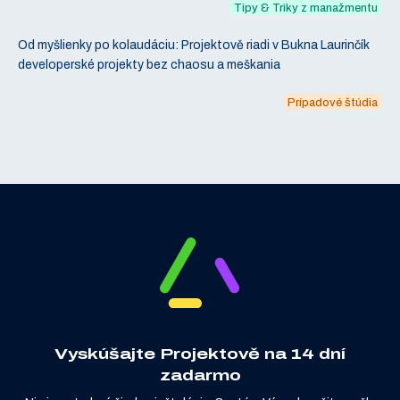
Tipy & Triky z manažmentu
Od myšlienky po kolaudáciu: Projektově riadi v Bukna Laurinčík
developerské projekty bez chaosu a meškania
Prípadové štúdia
Vyskúšajte Projektově na 14 dní
zadarmo