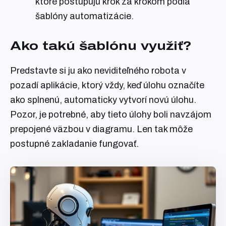
ktoré postupujú krok za krokom podľa
šablóny automatizácie.
Ako takú šablónu využiť?
Predstavte si ju ako neviditeľného robota v
pozadí aplikácie, ktorý vždy, keď úlohu označíte
ako splnenú, automaticky vytvorí novú úlohu.
Pozor, je potrebné, aby tieto úlohy boli navzájom
prepojené väzbou v diagramu. Len tak môže
postupné zakladanie fungovať.