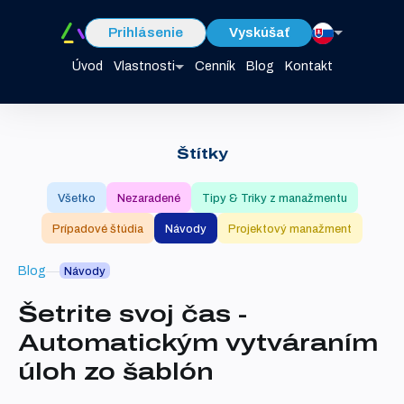
Prihlásenie
Vyskúšať
Úvod
Vlastnosti
Cenník
Blog
Kontakt
Štítky
Všetko
Nezaradené
Tipy & Triky z manažmentu
Prípadové štúdia
Návody
Projektový manažment
Blog
Návody
Šetrite svoj čas -
Automatickým vytváraním
úloh zo šablón