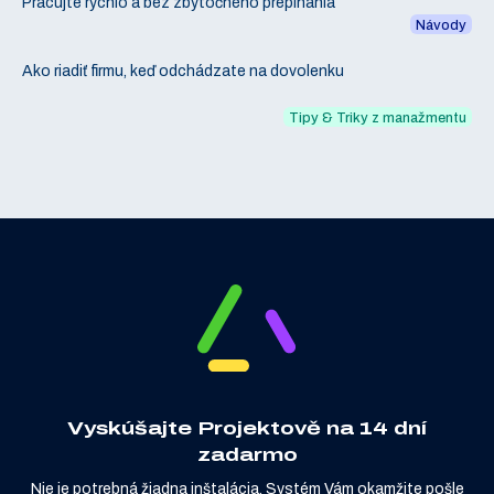
Pracujte rýchlo a bez zbytočného prepínania
Návody
Ako riadiť firmu, keď odchádzate na dovolenku
Tipy & Triky z manažmentu
Vyskúšajte Projektově na 14 dní
zadarmo
Nie je potrebná žiadna inštalácia. Systém Vám okamžite pošle