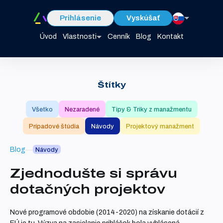
Prihlásenie
Vyskúšať
Úvod
Vlastnosti
Cenník
Blog
Kontakt
Štítky
Všetko
Nezaradené
Tipy & Triky z manažmentu
Prípadové štúdia
Návody
Projektový manažment
Blog
Návody
Zjednodušte si správu
dotačných projektov
Nové programové obdobie (2014-2020) na získanie dotácií z