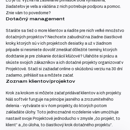
EÚ je tu. Výzva na zasielanie prihlášok bola vyhlásená,
žiadateľov je veľa a väčšina z nich potrebuje podporu a pomoc.
Znie vám to povedome?
Dotačný management
Staráte sa tiež o more klientov a riadite pre nich veľké množstvo
dotačných projektov? Nechcete zabudnúť na žiadne čiastkové
kroky, ktorých sú v ich projektoch desiatky a už v žiadnom
prípade si nesmiete dovoliť zmeškať dôležité termíny, ktorých
dodržanie je pre získanie dotácií kľúčové? Uľahčite si prácu a
skúste svojich zákazníkov a ich dotačné projekty organizovať v
Projektově. Stačí si zažiadať online o skúšobnú verziu na 30 dní
zadarmo, prihlásiť sa a môžete začať.
Zoznam klientov/projektov
Krok za krokom si môžete začať pridávať klientov a ich projekty.
Náš softvér funguje na princípe jasného a zrozumiteľného
delenia - vytvárate si v ňom projekty, do ktorých potom
zakladáte úlohy. Toto jednoznačné rozdelenie vám umožňuje
nastaviť svoje Projektově jednoducho v zmysle „čo projekt, to
klient“ a „čo úloha, to čiastkový krok dotačného projektu“.