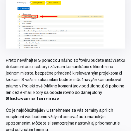
Preto neváhajte! S pomocou nášho softvéru budete mať všetku
dokumentáciu, súbory i záznam komunikácie s klientmi na
jednom mieste, bezpečne priradené k relevantným projektom či
krokom. S vašimi zákazníkmi budete môcť navyše komunikovať
priamo v Projektově (vlákno komentárov pod úlohou) či pokojne
len cez e-mail, ktorý sa odošle rovno do danej úlohy.
Sledovanie termínov
Čo je najdôležitejšie? Ustriehneme za vás termíny a pri ich
nesplnení vás budeme vždy informovať automatickým
upozornením. Môžete si samozrejme nastaviť aj pripomenutie
pred uplynutím termínu.