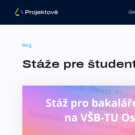
Úv
Blog
Stáže pre študen