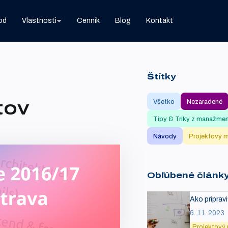
od
Vlastnosti
Cenník
Blog
Kontakt
Štítky
tov
Všetko
Nezaradené
Tipy & Triky z manažme
Návody
Projektový 
Obľúbené článk
Ako priprav
6. 11. 2023
Projektový