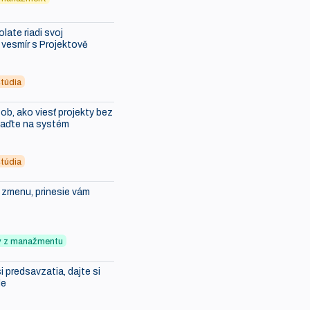
ate riadi svoj
vesmír s Projektově
túdia
b, ako viesť projekty bez
saďte na systém
túdia
i zmenu, prinesie vám
ky z manažmentu
i predsavzatia, dajte si
le