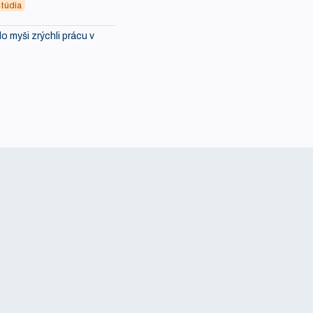
túdia
lo myši zrýchli prácu v