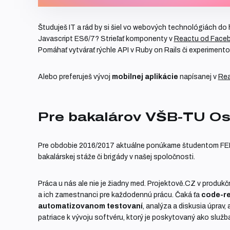
Študuješ IT a rád by si šiel vo webových technológiách do
Javascript ES6/7? Strieľať komponenty v
Reactu od Face
Pomáhať vytvárať rýchle API v Ruby on Rails či experiment
Alebo preferuješ vývoj
mobilnej aplikácie
napísanej v
Rea
Pre bakalárov VŠB-TU Os
Pre obdobie 2016/2017 aktuálne ponúkame študentom FE
bakalárskej stáže či brigády v našej spoločnosti.
Práca u nás ale nie je žiadny med. Projektově.CZ v produkč
a ich zamestnanci pre každodennú prácu. Čaká ťa
code-r
automatizovanom testovaní
, analýza a diskusia úprav, 
patriace k vývoju softvéru, ktorý je poskytovaný ako služb