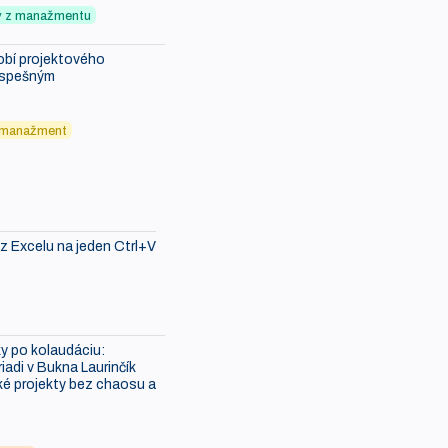
ky z manažmentu
robí projektového
úspešným
6
 manažment
 z Excelu na jeden Ctrl+V
y po kolaudáciu:
iadi v Bukna Laurinčík
é projekty bez chaosu a