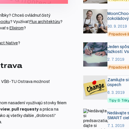
MoonChocol
 hĺbky? Chceš ovládnuť čistý
čokoládový 
booku
? Využívať
Flux architektúru
?
30. 9. 2019
ovať s
Elixirom
?
Prípadové š
ct Native
?
Jeden spôso
ťažkostí. V
2. 7. 2019
trava
Prípadové š
Zamilujte s
I VŠB-TU Ostrava možnosť
úspech
6. 3. 2019
Tipy & Tri
nom nasadení využívajú stovky firiem
eview
,
pull requesty
a práca na
Nedávajte s
ako aj všetky ďalšie „drobnosti“
SMART cie
a.
7. 1. 2019