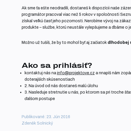
Ak sme ťa ešte neodradili, dostaneš k dispozícii naše záze
programátor pracoval viac než 5 rokov v spoločnosti Seznam
získal veľkú časť jeho pozornosti. Nerobíme vývoj na záka
produkte – službe, ktorú neustále vylepšujeme a dbáme o jej
Možno už tušíš, že by to mohol byť aj začiatok
dlhodobej 
Ako sa prihlásiť?
kontaktuj nás na
info@projektove.cz
a nnapíš nám zopár
doterajších skúsenostiach
2. Na úvod od nás dostaneš malú úlohu
3. Nasleduje stretnutie u nás, po ktorom sa pri troche š
ďalšom postupe
Publikované: 23. Jún 2016
Zdeněk Solnický