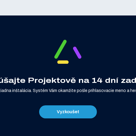
šajte Projektově na 14 dní z
žiadna inštalácia. Systém Vám okamžite pošle prihlasovacie meno a hes
Vyzkoušet