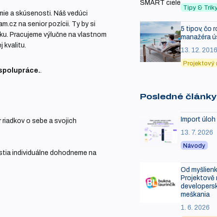
Tipy & Tri
mie a skúsenosti. Náš vedúci
.cz na senior pozícii. Ty by si
5 tipov, čo 
zku. Pracujeme výlučne na vlastnom
manažéra 
 kvalitu.
13. 12. 201
Projektový
spolupráce.
.
Posledné články
Import úloh
 riadkov o sebe a svojich
13. 7. 2026
Návody
ťastia individuálne dohodneme na
Od myšlienk
Projektově r
developersk
meškania
1. 6. 2026