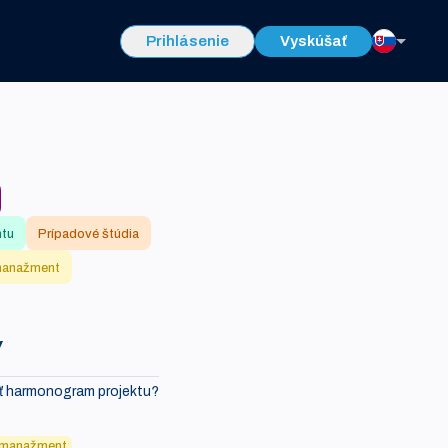
Prihlásenie
Vyskúšať
ntu
Prípadové štúdia
manažment
y
iť harmonogram projektu?
 manažment