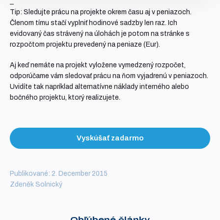
Tip: Sledujte prácu na projekte okrem času aj v peniazoch.
Členom tímu stačí vyplniť hodinové sadzby len raz. Ich
evidovaný čas strávený na úlohách je potom na stránke s
rozpočtom projektu prevedený na peniaze (Eur).
Aj keď nemáte na projekt vyložene vymedzený rozpočet,
odporúčame vám sledovať prácu na ňom vyjadrenú v peniazoch.
Uvidíte tak napríklad alternatívne náklady interného alebo
bočného projektu, ktorý realizujete.
Vyskúšať zadarmo
Publikované: 2. December 2015
Zdeněk Solnický
Obľúbené články