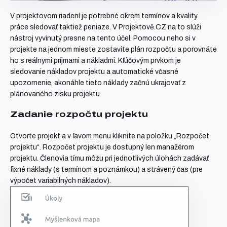
V projektovom riadení je potrebné okrem termínov a kvality
práce sledovať taktiež peniaze. V Projektově.CZ na to slúži
nástroj vyvinutý presne na tento účel. Pomocou neho si v
projekte na jednom mieste zostavíte plán rozpočtu a porovnáte
ho s reálnymi príjmami a nákladmi. Kľúčovým prvkom je
sledovanie nákladov
projektu a
automatické včasné
upozornenie
, akonáhle tieto náklady začnú ukrajovať z
plánovaného zisku projektu.
Zadanie rozpočtu projektu
Otvorte projekt a v ľavom menu kliknite na položku „Rozpočet
projektu“. Rozpočet projektu je dostupný len manažérom
projektu. Členovia tímu môžu pri jednotlivých úlohách zadávať
fixné náklady (s termínom a poznámkou) a strávený čas (pre
výpočet variabilných nákladov).