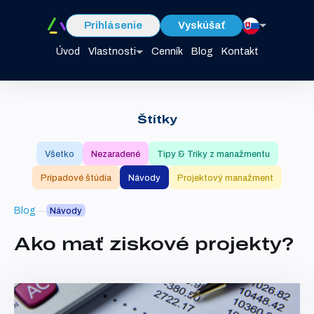
Prihlásenie
Vyskúšať
Úvod
Vlastnosti
Cenník
Blog
Kontakt
Štítky
Všetko
Nezaradené
Tipy & Triky z manažmentu
Prípadové štúdia
Návody
Projektový manažment
Blog
Návody
Ako mať ziskové projekty?