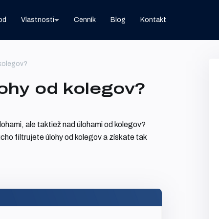
od
Vlastnosti
Cenník
Blog
Kontakt
 kolegov?
lohy od kolegov?
úlohami, ale taktiež nad úlohami od kolegov?
ho filtrujete úlohy od kolegov a získate tak