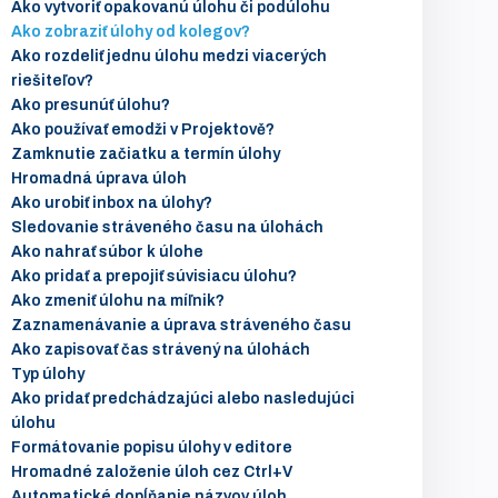
Ako vytvoriť opakovanú úlohu či podúlohu
Ako zobraziť úlohy od kolegov?
Ako rozdeliť jednu úlohu medzi viacerých
riešiteľov?
Ako presunúť úlohu?
Ako používať emodži v Projektově?
Zamknutie začiatku a termín úlohy
Hromadná úprava úloh
Ako urobiť inbox na úlohy?
Sledovanie stráveného času na úlohách
Ako nahrať súbor k úlohe
Ako pridať a prepojiť súvisiacu úlohu?
Ako zmeniť úlohu na míľnik?
Zaznamenávanie a úprava stráveného času
Ako zapisovať čas strávený na úlohách
Typ úlohy
Ako pridať predchádzajúci alebo nasledujúci
úlohu
Formátovanie popisu úlohy v editore
Hromadné založenie úloh cez Ctrl+V
Automatické dopĺňanie názvov úloh