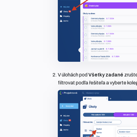
V úlohách pod
Všetky zadané
zrušte
filtrovat podľa řešiteľa a vyberte kole