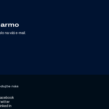
adarmo
lo na váš e-mail.
edujte nás
Facebook
witter
inked In