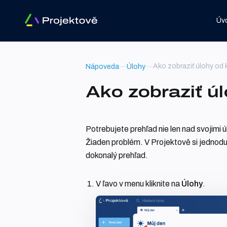
Úv
Ako zobraziť úlohy od
Nápoveda
Úlohy
Ako zobraziť ú
Potrebujete prehľad nie len nad svojimi 
Žiaden problém. V Projektově si jednoduc
dokonalý prehľad.
V ľavo v menu kliknite na
Úlohy
.