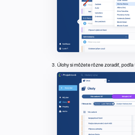
Úlohy si môžete rôzne zoradiť, podľa 