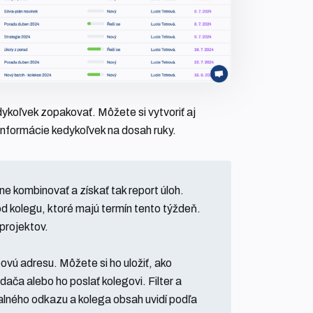
dykoľvek zopakovať. Môžete si vytvoriť aj
informácie kedykoľvek na dosah ruky.
e kombinovať a získať tak report úloh.
od kolegu, ktoré majú termín tento týždeň.
projektov.
vú adresu. Môžete si ho uložiť, ako
ača alebo ho poslať kolegovi. Filter a
lného odkazu a kolega obsah uvidí podľa