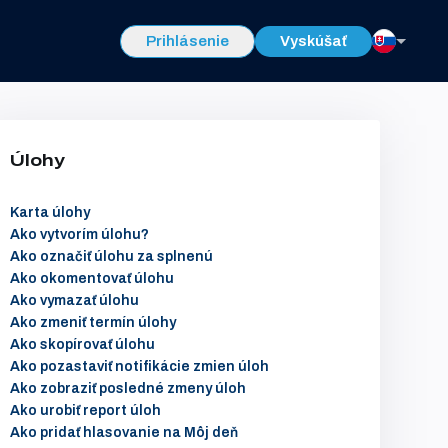
Prihlásenie
Vyskúšať
Úlohy
Karta úlohy
Ako vytvorím úlohu?
Ako označiť úlohu za splnenú
Ako okomentovať úlohu
Ako vymazať úlohu
Ako zmeniť termín úlohy
Ako skopírovať úlohu
Ako pozastaviť notifikácie zmien úloh
Ako zobraziť posledné zmeny úloh
Ako urobiť report úloh
Ako pridať hlasovanie na Môj deň