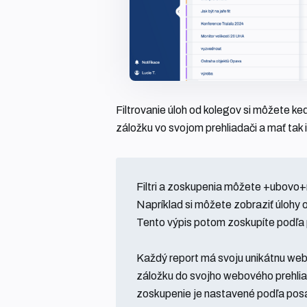
Filtrovanie úloh od kolegov si môžete ke
záložku vo svojom prehliadači a mať tak 
Filtri a zoskupenia môžete +ubovo+n
Napríklad si môžete zobraziť úlohy 
Tento výpis potom zoskupíte podľa 
Každý report má svoju unikátnu webo
záložku do svojho webového prehliad
zoskupenie je nastavené podľa posa