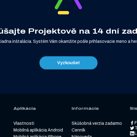
šajte Projektově na 14 dní z
žiadna inštalácia. Systém Vám okamžite pošle prihlasovacie meno a hes
Vyzkoušet
Aplikácia
Informácie
Sl
Vlastnosti
Skúšobná verzia zadarmo
T
Mobilná aplikácia Android
Cenník
L
Mobilná aplikácia iPhone
Nápoveda