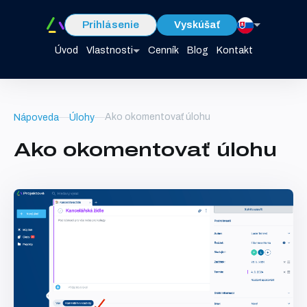
Prihlásenie
Vyskúšať
Úvod
Vlastnosti
Cenník
Blog
Kontakt
Ako okomentovať úlohu
Nápoveda
Úlohy
Ako okomentovať úlohu