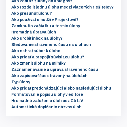
Ako zobraziť úlohy od kolegov?
Ako rozdeliť jednu úlohu medzi viacerých riešiteľov?
Ako presunúť úlohu?
Ako používať emodži v Projektově?
Zamknutie začiatku a termín úlohy
Hromadná úprava úloh
Ako urobiť inbox na úlohy?
Sledovanie stráveného času na úlohách
Ako nahrať súbor k úlohe
Ako pridať a prepojiť súvisiacu úlohu?
Ako zmeniť úlohu na míľnik?
Zaznamenávanie a úprava stráveného času
Ako zapisovať čas strávený na úlohách
Typ úlohy
Ako pridať predchádzajúci alebo nasledujúci úlohu
Formátovanie popisu úlohy v editore
Hromadné založenie úloh cez Ctrl+V
Automatické dopĺňanie názvov úloh