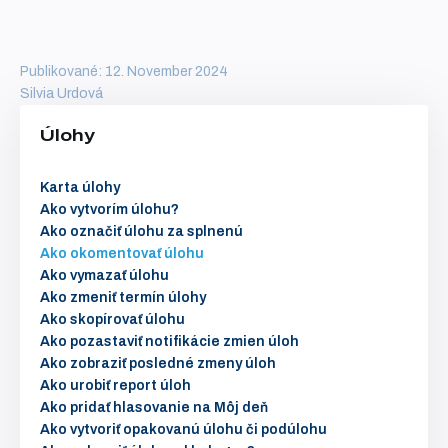
Publikované: 12. November 2024
Silvia Urdová
Úlohy
Karta úlohy
Ako vytvorím úlohu?
Ako označiť úlohu za splnenú
Ako okomentovať úlohu
Ako vymazať úlohu
Ako zmeniť termín úlohy
Ako skopírovať úlohu
Ako pozastaviť notifikácie zmien úloh
Ako zobraziť posledné zmeny úloh
Ako urobiť report úloh
Ako pridať hlasovanie na Môj deň
Ako vytvoriť opakovanú úlohu či podúlohu