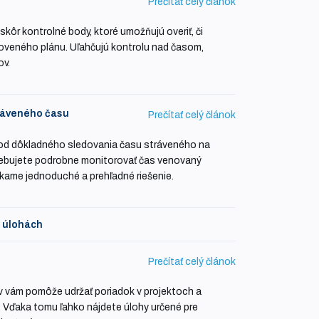
Prečítať celý článok
 skôr kontrolné body, ktoré umožňujú overiť, či
oveného plánu. Uľahčujú kontrolu nad časom,
ov.
ráveného času
Prečítať celý článok
 od dôkladného sledovania času stráveného na
rebujete podrobne monitorovať čas venovaný
ame jednoduché a prehľadné riešenie.
a úlohách
Prečítať celý článok
v vám pomôže udržať poriadok v projektoch a
ť. Vďaka tomu ľahko nájdete úlohy určené pre