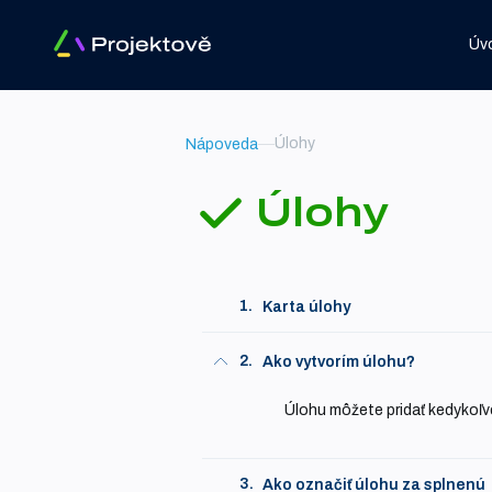
Úv
Úlohy
Nápoveda
Úlohy
1.
Karta úlohy
2.
Ako vytvorím úlohu?
Úlohu môžete pridať kedykoľve
3.
Ako označiť úlohu za splnenú