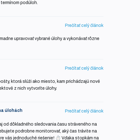
 termínom podúloh.
Prečítať celý článok
adne upravovať vybrané úlohy a vykonávať rôzne
Prečítať celý článok
pošty, ktorá slúži ako miesto, kam prichádzajú nové
ktově z nich vytvoríte úlohy.
na úlohách
Prečítať celý článok
í aj od dôkladného sledovania času stráveného na
ebujete podrobne monitorovať, aký čas trávite na
re vás jednoduché riešenie! ⏱️ Vďaka stopkám na