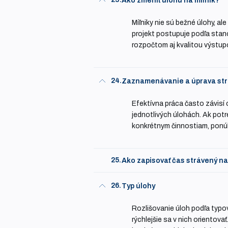
Ako zmeniť úlohu na míľnik?
Míľniky nie sú bežné úlohy, ale
projekt postupuje podľa stan
rozpočtom aj kvalitou výstup
24.
Zaznamenávanie a úprava st
Efektívna práca často závisí
jednotlivých úlohách. Ak pot
konkrétnym činnostiam, ponúk
25.
Ako zapisovať čas strávený n
26.
Typ úlohy
Rozlišovanie úloh podľa typo
rýchlejšie sa v nich orientova