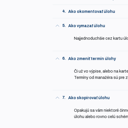
4.
Ako okomentovať úlohu
5.
Ako vymazať úlohu
Najjednoduchšie cez kartu úlo
6.
Ako zmeniť termín úlohy
Či už vo výpise, alebo na kar
Termíny od manažéra sú pre z
7.
Ako skopírovať úlohu
Opakujú sa vám niektoré činno
úlohu alebo rovno celú schém