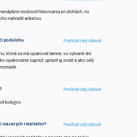
ž nenájdete možnosť hlasovania pri úlohách, no
cho nahradiť anketou.
či podúlohu
Prečítať celý článok
u, ktorá sa má opakovať denne, vo vybrané dni
o opakovanie zapnúť, upraviť aj zrušiť a ako celý
ohromade.
?
Prečítať celý článok
od kolegov.
 viacerých riešiteľov?
Prečítať celý článok