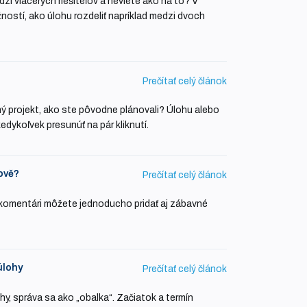
zi viacerých riešiteľov a neviete ako na to? V
ostí, ako úlohu rozdeliť napríklad medzi dvoch
Prečítať celý článok
iný projekt, ako ste pôvodne plánovali? Úlohu alebo
dykoľvek presunúť na pár kliknutí.
ově?
Prečítať celý článok
komentári môžete jednoducho pridať aj zábavné
úlohy
Prečítať celý článok
hy, správa sa ako „obalka“. Začiatok a termín