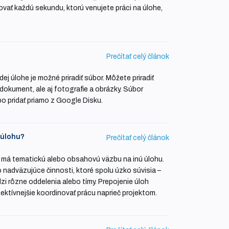
vať každú sekundu, ktorú venujete práci na úlohe,
Prečítať celý článok
dej úlohe je možné priradiť súbor. Môžete priradiť
dokument, ale aj fotografie a obrázky. Súbor
o pridať priamo z Google Disku.
u úlohu?
Prečítať celý článok
rá má tematickú alebo obsahovú väzbu na inú úlohu.
 nadväzujúce činnosti, ktoré spolu úzko súvisia –
zi rôzne oddelenia alebo tímy. Prepojenie úloh
ektívnejšie koordinovať prácu naprieč projektom.