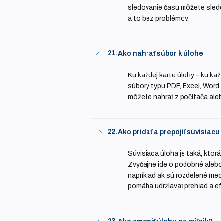
sledovanie času môžete sledo
a to bez problémov.
21.
Ako nahrať súbor k úlohe
Ku každej karte úlohy – ku kaž
súbory typu PDF, Excel, Word 
môžete nahrať z počítača aleb
22.
Ako pridať a prepojiť súvisiac
Súvisiaca úloha je taká, kto
Zvyčajne ide o podobné alebo
napríklad ak sú rozdelené med
pomáha udržiavať prehľad a ef
23.