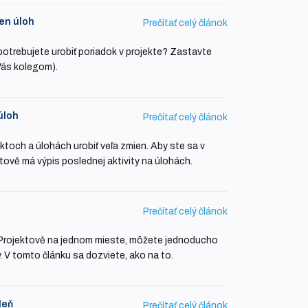
ien úloh
Prečítať celý článok
potrebujete urobiť poriadok v projekte? Zastavte
 Vás kolegom).
úloh
Prečítať celý článok
toch a úlohách urobiť veľa zmien. Aby ste sa v
ktově má výpis poslednej aktivity na úlohách.
Prečítať celý článok
 Projektově na jednom mieste, môžete jednoducho
y. V tomto článku sa dozviete, ako na to.
deň
Prečítať celý článok