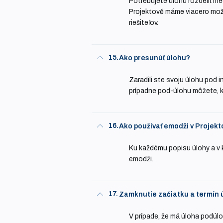
Potrebujete úlohu rozdeliť med
Projektově máme viacero možn
riešiteľov.
15.
Ako presunúť úlohu?
Zaradili ste svoju úlohu pod 
prípadne pod-úlohu môžete, ke
16.
Ako používať emodži v Projekt
Ku každému popisu úlohy a v 
emodži.
17.
Zamknutie začiatku a termín 
V prípade, že má úloha podúlo