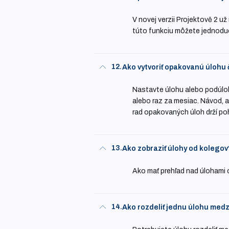
V novej verzii Projektově 2 u
túto funkciu môžete jednodu
12.
Ako vytvoriť opakovanú úlohu 
Nastavte úlohu alebo podúloh
alebo raz za mesiac. Návod, ak
rad opakovaných úloh drží p
13.
Ako zobraziť úlohy od kolegov
Ako mať prehľad nad úlohami 
14.
Ako rozdeliť jednu úlohu medzi