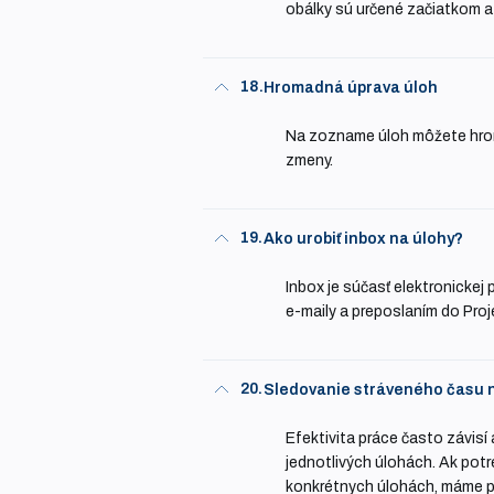
obálky sú určené začiatkom a
18.
Hromadná úprava úloh
Na zozname úloh môžete hrom
zmeny.
19.
Ako urobiť inbox na úlohy?
Inbox je súčasť elektronickej 
e-maily a preposlaním do Proje
20.
Sledovanie stráveného času 
Efektivita práce často závis
jednotlivých úlohách. Ak potr
konkrétnych úlohách, máme p