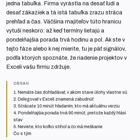
jedna tabuľka. Firma vyrástla na desať ľudí a
desať zákaziek a tá istá tabuľka zrazu stráca
prehľad a čas. Väčšina majiteľov túto hranicu
vytuší neskoro: až keď termíny lietajú a
pondelňajšia porada trvá hodinu a pol. Ak ste v
tejto fáze alebo k nej mierite, tu je päť signálov,
podľa ktorých spoznáte, že riadenie projektov v
Exceli vašu firmu zdržuje.
OBSAH
1. Nemáte čas dohľadávať, v akom stave úlohy vlastne sú
2. Delegovať v Exceli znamená zabudnúť
3. Strácate 10 minút hľadaním, kto má aktuálnu verziu
4. Pondelňajšia porada trvá 90 minút, pretože každý hlási
stav
5. Neviete, kto koľko stihol a čo má meškanie
Čo s tým