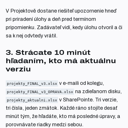
V Projektově dostane riešiteľ upozornenie hneď
pri priradení úlohy a deň pred termínom
pripomienku. Zadávateľ vidí, kedy úlohu otvoril a či
sa k nej odvtedy vrátil.
3. Strácate 10 minút
hľadaním, kto má aktuálnu
verziu
v e-maili od kolegu,
projekty_FINAL_v3.xlsx
na zdieľanom disku,
projekty_FINAL_v3_OPRAVA.xlsx
v SharePointe. Tri verzie,
projekty_aktualni.xlsx
tri čísla, jeden zmätok. Každé ráno stojíte desať
minút tým, že hľadáte, kto má posledné úpravy, a
porovnávate riadky medzi sebou.