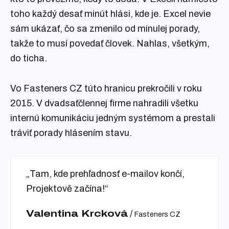
toho každý desať minút hlási, kde je. Excel nevie
sám ukázať, čo sa zmenilo od minulej porady,
takže to musí povedať človek. Nahlas, všetkým,
do ticha.
Vo Fasteners CZ túto hranicu prekročili v roku
2015. V dvadsaťčlennej firme nahradili všetku
internú komunikáciu jedným systémom a prestali
tráviť porady hlásením stavu.
„Tam, kde prehľadnosť e-mailov končí,
Projektově začína!“
Valentina Krcková
/
Fasteners CZ