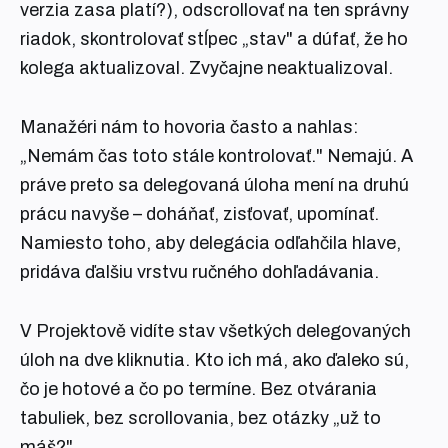
verzia zasa platí?), odscrollovať na ten správny
riadok, skontrolovať stĺpec „stav" a dúfať, že ho
kolega aktualizoval. Zvyčajne neaktualizoval.
Manažéri nám to hovoria často a nahlas:
„Nemám čas toto stále kontrolovať." Nemajú. A
práve preto sa delegovaná úloha mení na druhú
prácu navyše – doháňať, zisťovať, upomínať.
Namiesto toho, aby delegácia odľahčila hlave,
pridáva ďalšiu vrstvu ručného dohľadávania.
V Projektově vidíte stav všetkých delegovaných
úloh na dve kliknutia. Kto ich má, ako ďaleko sú,
čo je hotové a čo po termíne. Bez otvárania
tabuliek, bez scrollovania, bez otázky „už to
máš?".