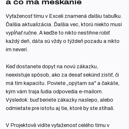
a čo má meškanie
Vyťaženosť tímu v Exceli znamená ďalšiu tabuľku.
Ďalšia aktualizácia. Ďalšia vec, ktorú niekto musí
vypĺňať ručne. A keďže to nikto nestihne robiť
každý deň, dáta sú vždy o týždeň pozadu a nikto
im neverí.
Keď dostanete dopyt na novú zákazku,
neexistuje spôsob, ako za desať sekúnd zistiť, či
má tím kapacitu. Poviete „opýtam sa" a čakáte,
kým vám traja ľudia odpovedia e-mailom.
Výsledok: buď beriete zákazky naslepo, alebo
odmietate pre istotu aj tie, ktoré by ste stíhali.
V Projektově vidíte vyťaženosť celého tímu v