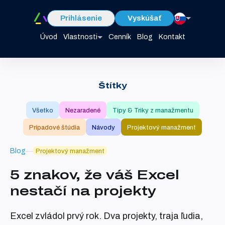
Prihlásenie
Vyskúšať
Úvod
Vlastnosti
Cenník
Blog
Kontakt
Štítky
Všetko
Nezaradené
Tipy & Triky z manažmentu
Prípadové štúdia
Návody
Projektový manažment
Blog
Projektový manažment
5 znakov, že váš Excel
nestačí na projekty
Excel zvládol prvý rok. Dva projekty, traja ľudia,