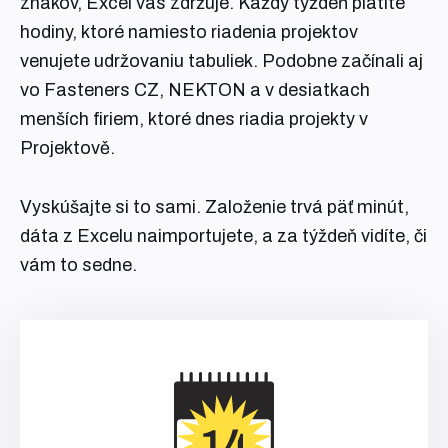
znakov, Excel vás zdržuje. Každý týždeň platíte
hodiny, ktoré namiesto riadenia projektov
venujete udržovaniu tabuliek. Podobne začínali aj
vo Fasteners CZ, NEKTON a v desiatkach
menších firiem, ktoré dnes riadia projekty v
Projektově.
Vyskúšajte si to sami. Založenie trvá päť minút,
dáta z Excelu naimportujete, a za týždeň vidíte, či
vám to sedne.