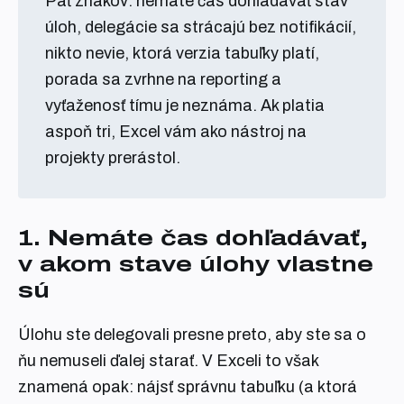
Päť znakov: nemáte čas dohľadávať stav
úloh, delegácie sa strácajú bez notifikácií,
nikto nevie, ktorá verzia tabuľky platí,
porada sa zvrhne na reporting a
vyťaženosť tímu je neznáma. Ak platia
aspoň tri, Excel vám ako nástroj na
projekty prerástol.
1. Nemáte čas dohľadávať,
v akom stave úlohy vlastne
sú
Úlohu ste delegovali presne preto, aby ste sa o
ňu nemuseli ďalej starať. V Exceli to však
znamená opak: nájsť správnu tabuľku (a ktorá