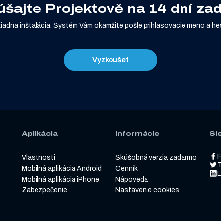
šajte Projektově na 14 dní z
žiadna inštalácia. Systém Vám okamžite pošle prihlasovacie meno a hes
Vyzkoušet
Aplikácia
Informácie
Sl
Vlastnosti
Skúšobná verzia zadarmo
T
Mobilná aplikácia Android
Cenník
L
Mobilná aplikácia iPhone
Nápoveda
Zabezpečenie
Nastavenie cookies