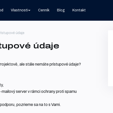
od
Vlastnosti
Cenník
Blog
Kontakt
prístupové údaje
stupové údaje
Projektově, ale stále nemáte prístupové údaje?
ty,
e-mailový server v rámci ochrany proti spamu
t podporu, pozrieme sa na to s Vami.