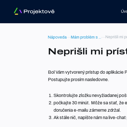
Úv
Neprišli mi 
Nápoveda
Mám problém s ...
Neprišli mi prí
Bol Vám vytvorený prístup do aplikácie 
Postupujte prosím nasledovne.
Skontrolujte zložku nevyžiadanej poš
počkajte 30 minút. Môže sa stať, že 
doručenia e-mailu zámerne zdržal.
Ak stále nič, napíšte nám na live-cha