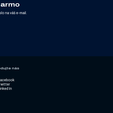
adarmo
lo na váš e-mail.
edujte nás
Facebook
witter
inked In