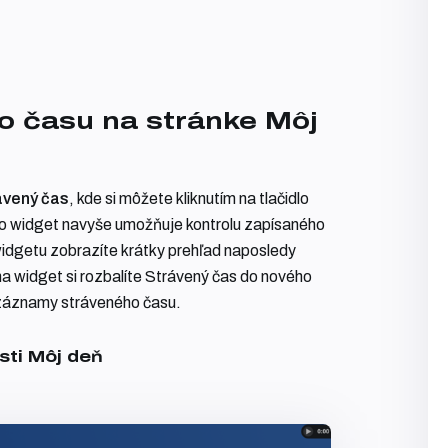
o času na stránke Môj
ávený čas
, kde si môžete kliknutím na tlačidlo
to widget navyše umožňuje kontrolu zapísaného
 widgetu zobrazíte krátky prehľad naposledy
a widget si rozbalíte Strávený čas do nového
 záznamy stráveného času.
sti Môj deň