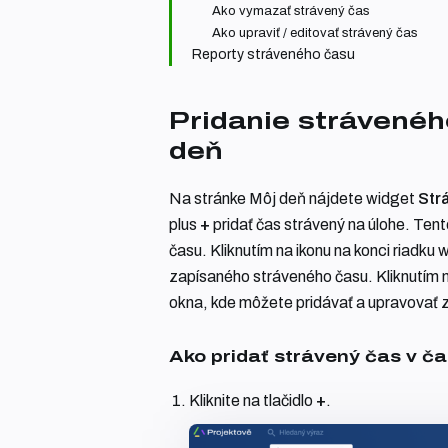
Ako vymazať strávený čas
Ako upraviť / editovať strávený čas
Reporty stráveného času
Pridanie strávenéh
deň
Na stránke Môj deň nájdete widget
Str
plus
+
pridať čas strávený na úlohe. Ten
času. Kliknutím na ikonu na konci riadku
zapísaného stráveného času. Kliknutím n
okna, kde môžete pridávať a upravovať
Ako pridať strávený čas v ča
Kliknite na tlačidlo
+
.