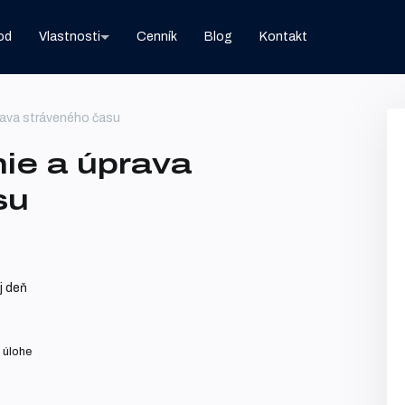
od
Vlastnosti
Cenník
Blog
Kontakt
ava stráveného času
e a úprava
su
j deň
 úlohe