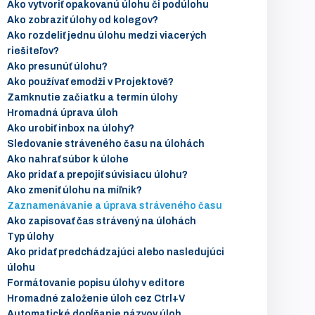
Ako vytvoriť opakovanú úlohu či podúlohu
Ako zobraziť úlohy od kolegov?
Ako rozdeliť jednu úlohu medzi viacerých
riešiteľov?
Ako presunúť úlohu?
Ako používať emodži v Projektově?
Zamknutie začiatku a termín úlohy
Hromadná úprava úloh
Ako urobiť inbox na úlohy?
Sledovanie stráveného času na úlohách
Ako nahrať súbor k úlohe
Ako pridať a prepojiť súvisiacu úlohu?
Ako zmeniť úlohu na míľnik?
Zaznamenávanie a úprava stráveného času
Ako zapisovať čas strávený na úlohách
Typ úlohy
Ako pridať predchádzajúci alebo nasledujúci
úlohu
Formátovanie popisu úlohy v editore
Hromadné založenie úloh cez Ctrl+V
Automatické dopĺňanie názvov úloh