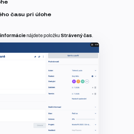
ohe
ho času pri úlohe
 informácie
nájdete položku
Strávený čas
.