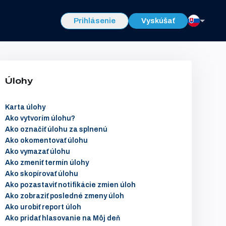
Prihlásenie
Vyskúšať
Úlohy
Karta úlohy
Ako vytvorím úlohu?
Ako označiť úlohu za splnenú
Ako okomentovať úlohu
Ako vymazať úlohu
Ako zmeniť termín úlohy
Ako skopírovať úlohu
Ako pozastaviť notifikácie zmien úloh
Ako zobraziť posledné zmeny úloh
Ako urobiť report úloh
Ako pridať hlasovanie na Môj deň